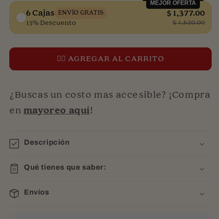
MEJOR OFERTA
6 Cajas
$ 1,377.00
ENVÍO GRATIS
$ 1,620.00
15% Descuento
👉🏻 AGREGAR AL CARRITO
¿Buscas un costo mas accesible? ¡Compra
en
mayoreo aquí
!
Descripción
Qué tienes que saber:
Envíos