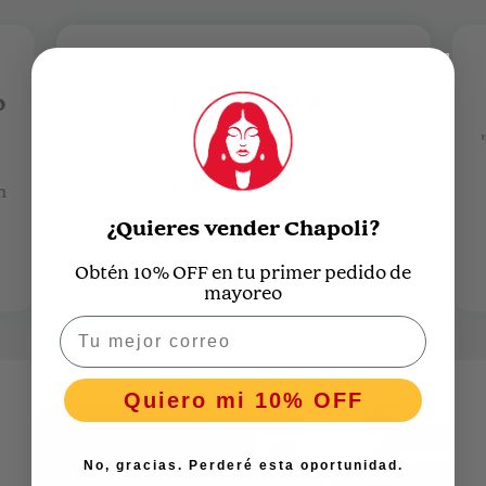
o
¡Increíbles! 🌶️
"Cada sabor tiene su toque especial,
mi favorito fue el de Serrano con
Cacahuate. ¡Súper recomendado!"
n
View More
¿Quieres vender Chapoli?
Obtén 10% OFF en tu primer pedido de
– Mariana
mayoreo
Email
Quiero mi 10% OFF
No, gracias. Perderé esta oportunidad.