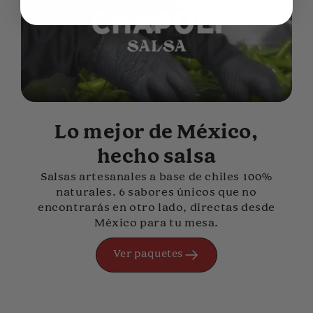
Lo mejor de México,
hecho salsa
Salsas artesanales a base de chiles 100%
naturales. 6 sabores únicos que no
encontrarás en otro lado, directas desde
México para tu mesa.
Ver paquetes