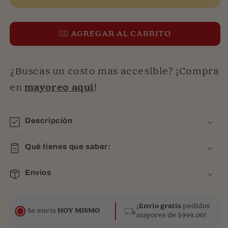
👉🏻 AGREGAR AL CARRITO
¿Buscas un costo mas accesible? ¡Compra
en
mayoreo aquí
!
Descripción
Qué tienes que saber:
Envíos
¡
Envío gratis
pedidos
Se envía
HOY MISMO
mayores de $999.00!